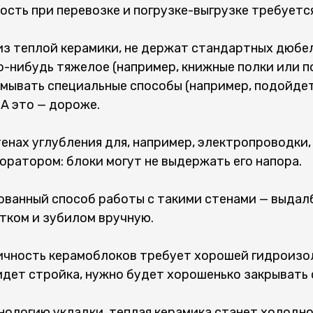
сть при перевозке и погрузке-выгрузке требуется
из теплой керамики, не держат стандартных дюбел
о-нибудь тяжелое (например, книжные полки или п
мывать специальные способы (например, подойдет
 А это — дороже.
енах углубления для, например, электропроводки,
оратором: блоки могут не выдержать его напора.
ванный способ работы с такими стенами — выдал
тком и зубилом вручную.
ичность керамоблоков требует хорошей гидроизо
идет стройка, нужно будет хорошенько закрывать 
нологию укладки, теплая керамика станет холодно