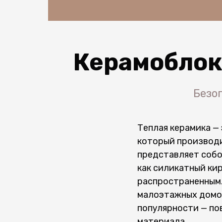
Керамоблок
Безо
Теплая керамика —
который производи
представляет собо
как силикатный ки
распространенным.
малоэтажных домов
популярности — по
материала.