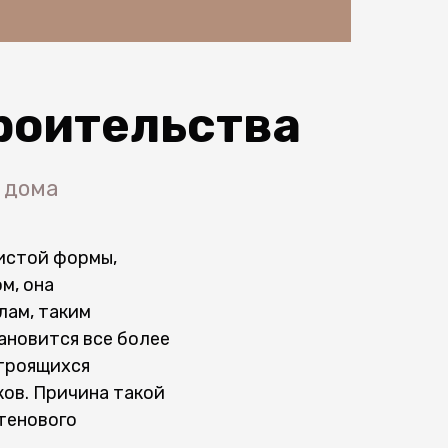
роительства
 дома
истой формы,
м, она
лам, таким
ановится все более
строящихся
ов. Причина такой
тенового