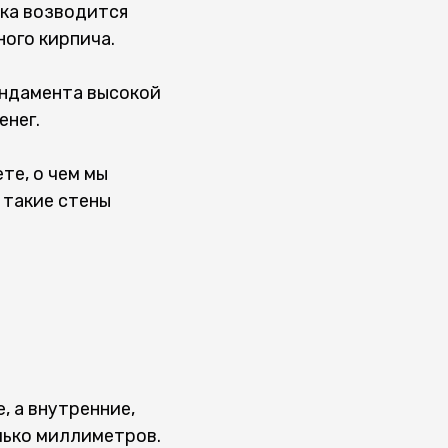
ока возводится
ного кирпича.
ундамента высокой
енег.
те, о чем мы
 такие стены
, а внутренние,
лько миллиметров.