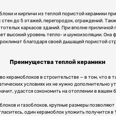
локи и кирпичи из теплой пористой керамики пр
 стен до 5 этажей, перегородок, ограждений. Так
стотелых каркасов зданий. При вполне приличной 
ает высокий уровень тепло- и шумоизоляции. Она
роклимат благодаря своей дышащей пористой стр
Преимущества теплой керамики
о керамоблоков в строительстве — в том, что в т
атических условиях их не нужно дополнительно ут
начит, удастся сэкономить на отоплении в вашем 
облоков и газоблоков, крупные размеры позволяют
ласитесь, один керамоблок уложить получится в 1