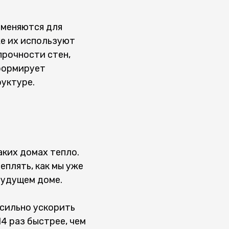
именяются для
же их используют
прочности стен,
 формирует
уктуре.
аких домах тепло.
еплять, как мы уже
будущем доме.
 сильно ускорить
4 раз быстрее, чем