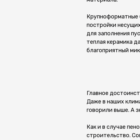
Крупноформатные б
постройки несущих
для заполнения пу
теплая керамика д
благоприятный мик
Главное достоинств
Даже в наших клим
говорили выше. А з
Как и в случае пен
строительство. Сог