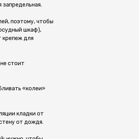
 запредельная.
ей, поэтому, чтобы
осудный шкаф),
 крепеж для
 не стоит
бливать «колеи»
ляции кладки от
стену от дождя.
й: нужно, чтобы